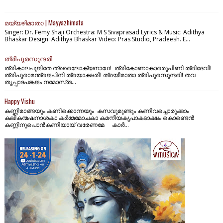
മയ്യഴിമാതാ | Mayyazhimata
Singer: Dr. Femy Shaji Orchestra: M S Sivaprasad Lyrics & Music: Adithya
Bhaskar Design: Adithya Bhaskar Video: Pras Studio, Pradeesh. E...
ത്രിപുരസുന്ദരി
ത്രികാലപൂജിതേ ത്രൈലോക്യനാഥേ! ത്രികോണാകാരരൂപിണി ത്രിദേവി!
ത്രിപുരാമന്ത്രജപിനി ത്രയാക്ഷരി! ത്രയീമാതാ ത്രിപുരസുന്ദരി! തവ
തൃപ്പാദപങ്കജം നമോസ്‌ത...
Happy Vishu
കണ്ണിമാങ്ങയും കണിക്കൊന്നയും കസവുമുണ്ടും കണിവച്ചൊരുക്കാം
കലികന്മഷനാശകാ കർമ്മമോചകാ കമനീയകൃപാകടാക്ഷം കൊണ്ടെൻ
കണ്ണിനുപൊൻകണിയായ് വരേണമേ കാർ...