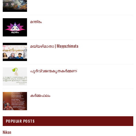
മന്ത്രം
മയ്യഴിമാതാ | Mayyazhimata
പൂർവ്വജന്മകൃതകർമ്മണ:
കര്‍മ്മഫലം
POPULAR POSTS
Nikon