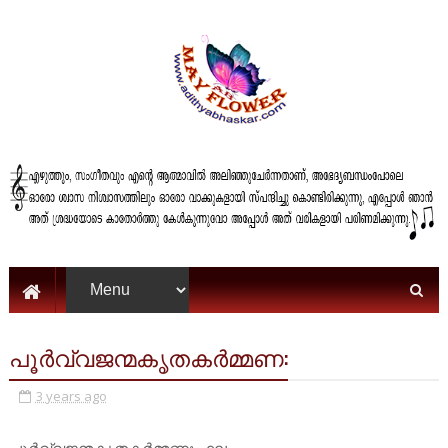
പൂർവ്വജന്മകൃതകർമ്മണ:
3 years ago